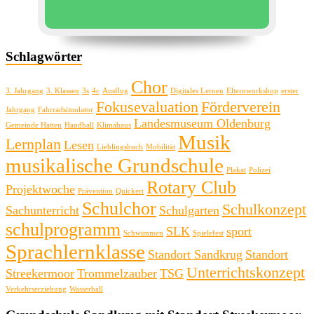
Schlagwörter
Chor
3. Jahrgang
3. Klassen
3s
4c
Ausflug
Digitales Lernen
Elternworkshop
erster
Fokusevaluation
Förderverein
Jahrgang
Fahrradsimulator
Landesmuseum Oldenburg
Gemeinde Hatten
Handball
Klimahaus
Musik
Lernplan
Lesen
Lieblingsbuch
Mobilität
musikalische Grundschule
Plakat
Polizei
Rotary Club
Projektwoche
Prävention
Quickert
Schulchor
Schulkonzept
Sachunterricht
Schulgarten
schulprogramm
SLK
sport
Schwimmen
Spielefest
Sprachlernklasse
Standort Sandkrug
Standort
Unterrichtskonzept
Streekermoor
Trommelzauber
TSG
Verkehrserziehung
Wasserball