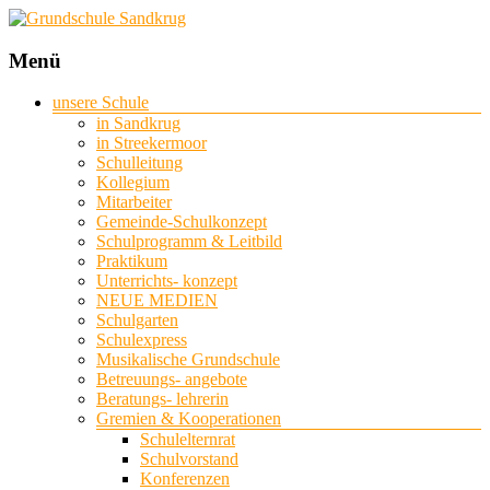
Grundschule
Menü
Sandkrug
unsere Schule
in Sandkrug
mit
in Streekermoor
Standort
Schulleitung
Streekermoor
Kollegium
Mitarbeiter
Gemeinde-Schulkonzept
Schulprogramm & Leitbild
Praktikum
Unterrichts- konzept
NEUE MEDIEN
Schulgarten
Schulexpress
Musikalische Grundschule
Betreuungs- angebote
Beratungs- lehrerin
Gremien & Kooperationen
Schulelternrat
Schulvorstand
Konferenzen