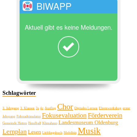
BIWAPP
Aktuell gibt es keine Meldungen.
Schlagwörter
Chor
3. Jahrgang
3. Klassen
3s
4c
Ausflug
Digitales Lernen
Elternworkshop
erster
Fokusevaluation
Förderverein
Jahrgang
Fahrradsimulator
Landesmuseum Oldenburg
Gemeinde Hatten
Handball
Klimahaus
Musik
Lernplan
Lesen
Lieblingsbuch
Mobilität