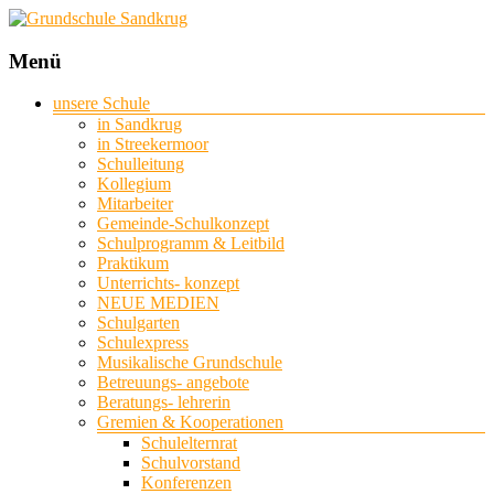
Grundschule
Menü
Sandkrug
unsere Schule
in Sandkrug
mit
in Streekermoor
Standort
Schulleitung
Streekermoor
Kollegium
Mitarbeiter
Gemeinde-Schulkonzept
Schulprogramm & Leitbild
Praktikum
Unterrichts- konzept
NEUE MEDIEN
Schulgarten
Schulexpress
Musikalische Grundschule
Betreuungs- angebote
Beratungs- lehrerin
Gremien & Kooperationen
Schulelternrat
Schulvorstand
Konferenzen