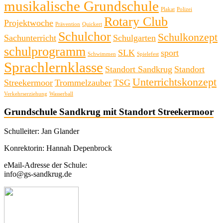
musikalische Grundschule
Plakat
Polizei
Rotary Club
Projektwoche
Prävention
Quickert
Schulchor
Schulkonzept
Sachunterricht
Schulgarten
schulprogramm
SLK
sport
Schwimmen
Spielefest
Sprachlernklasse
Standort Sandkrug
Standort
Unterrichtskonzept
Streekermoor
Trommelzauber
TSG
Verkehrserziehung
Wasserball
Grundschule Sandkrug mit Standort Streekermoor
Schulleiter: Jan Glander
Konrektorin: Hannah Depenbrock
eMail-Adresse der Schule:
info@gs-sandkrug.de