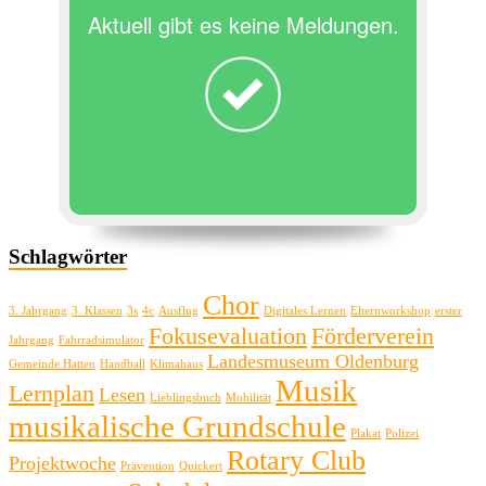
Aktuell gibt es keine Meldungen.
Schlagwörter
Chor
3. Jahrgang
3. Klassen
3s
4c
Ausflug
Digitales Lernen
Elternworkshop
erster
Fokusevaluation
Förderverein
Jahrgang
Fahrradsimulator
Landesmuseum Oldenburg
Gemeinde Hatten
Handball
Klimahaus
Musik
Lernplan
Lesen
Lieblingsbuch
Mobilität
musikalische Grundschule
Plakat
Polizei
Rotary Club
Projektwoche
Prävention
Quickert