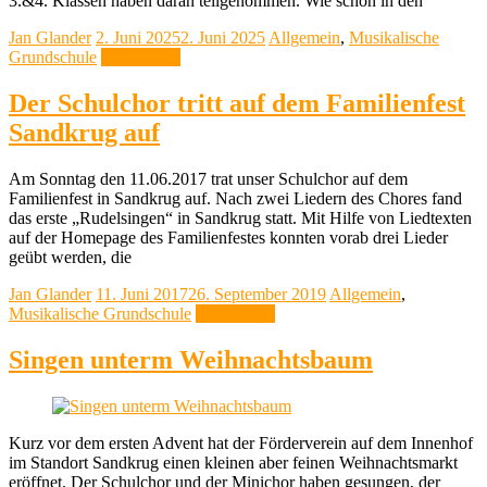
3.&4. Klassen haben daran teilgenommen. Wie schon in den
Jan Glander
2. Juni 2025
2. Juni 2025
Allgemein
,
Musikalische
Grundschule
Weiterlesen
Der Schulchor tritt auf dem Familienfest
Sandkrug auf
Am Sonntag den 11.06.2017 trat unser Schulchor auf dem
Familienfest in Sandkrug auf. Nach zwei Liedern des Chores fand
das erste „Rudelsingen“ in Sandkrug statt. Mit Hilfe von Liedtexten
auf der Homepage des Familienfestes konnten vorab drei Lieder
geübt werden, die
Jan Glander
11. Juni 2017
26. September 2019
Allgemein
,
Musikalische Grundschule
Weiterlesen
Singen unterm Weihnachtsbaum
Kurz vor dem ersten Advent hat der Förderverein auf dem Innenhof
im Standort Sandkrug einen kleinen aber feinen Weihnachtsmarkt
eröffnet. Der Schulchor und der Minichor haben gesungen, der