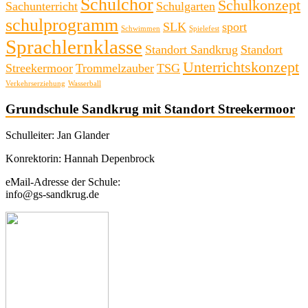
Schulchor
Schulkonzept
Sachunterricht
Schulgarten
schulprogramm
SLK
sport
Schwimmen
Spielefest
Sprachlernklasse
Standort Sandkrug
Standort
Unterrichtskonzept
Streekermoor
Trommelzauber
TSG
Verkehrserziehung
Wasserball
Grundschule Sandkrug mit Standort Streekermoor
Schulleiter: Jan Glander
Konrektorin: Hannah Depenbrock
eMail-Adresse der Schule:
info@gs-sandkrug.de