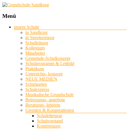
Grundschule
Menü
Sandkrug
unsere Schule
in Sandkrug
mit
in Streekermoor
Standort
Schulleitung
Streekermoor
Kollegium
Mitarbeiter
Gemeinde-Schulkonzept
Schulprogramm & Leitbild
Praktikum
Unterrichts- konzept
NEUE MEDIEN
Schulgarten
Schulexpress
Musikalische Grundschule
Betreuungs- angebote
Beratungs- lehrerin
Gremien & Kooperationen
Schulelternrat
Schulvorstand
Konferenzen