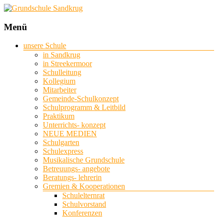
Grundschule
Menü
Sandkrug
unsere Schule
in Sandkrug
mit
in Streekermoor
Standort
Schulleitung
Streekermoor
Kollegium
Mitarbeiter
Gemeinde-Schulkonzept
Schulprogramm & Leitbild
Praktikum
Unterrichts- konzept
NEUE MEDIEN
Schulgarten
Schulexpress
Musikalische Grundschule
Betreuungs- angebote
Beratungs- lehrerin
Gremien & Kooperationen
Schulelternrat
Schulvorstand
Konferenzen