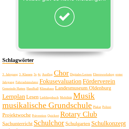
Schlagwörter
Chor
3. Jahrgang
3. Klassen
3s
4c
Ausflug
Digitales Lernen
Elternworkshop
erster
Fokusevaluation
Förderverein
Jahrgang
Fahrradsimulator
Landesmuseum Oldenburg
Gemeinde Hatten
Handball
Klimahaus
Musik
Lernplan
Lesen
Lieblingsbuch
Mobilität
musikalische Grundschule
Plakat
Polizei
Rotary Club
Projektwoche
Prävention
Quickert
Schulchor
Schulkonzept
Sachunterricht
Schulgarten