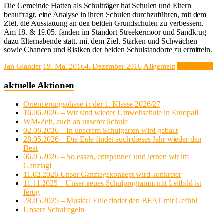
Die Gemeinde Hatten als Schulträger hat Schulen und Eltern
beauftragt, eine Analyse in ihren Schulen durchzuführen, mit dem
Ziel, die Ausstattung an den beiden Grundschulen zu verbessern.
Am 18. & 19.05. fanden im Standort Streekermoor und Sandkrug
dazu Elternabende statt, mit dem Ziel, Stärken und Schwächen
sowie Chancen und Risiken der beiden Schulstandorte zu ermitteln.
Jan Glander
19. Mai 2016
4. Dezember 2016
Allgemein
Weiterlesen
aktuelle Aktionen
Orientierungsphase in der 1. Klasse 2026/27
16.06.2026 – Wir sind wieder Umweltschule in Europa!!
WM-Zeit, auch an unserer Schule
02.06.2026 – In unserem Schulgarten wird gebaut
28.05.2026 – Die Eule findet auch dieses Jahr wieder den
Beat
06.05.2026 – So essen, entspannen und lernen wir im
Ganztag!
11.02.2026 Unser Ganztagskonzept wird konkreter
11.11.2025 – Unser neues Schulprogramm mit Leitbild ist
fertig
28.05.2025 – Musical Eule findet den BEAT mit Gefühl
Unsere Schulregeln