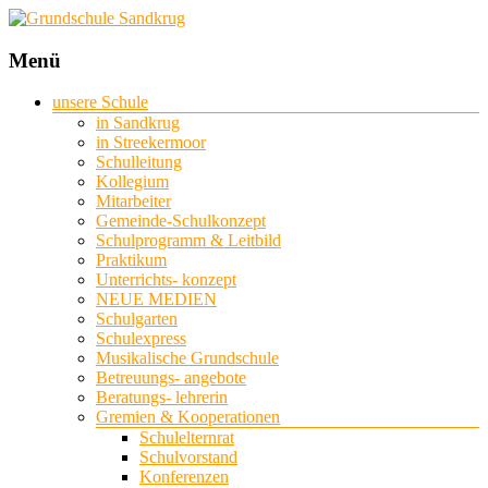
Grundschule
Menü
Sandkrug
unsere Schule
in Sandkrug
mit
in Streekermoor
Standort
Schulleitung
Streekermoor
Kollegium
Mitarbeiter
Gemeinde-Schulkonzept
Schulprogramm & Leitbild
Praktikum
Unterrichts- konzept
NEUE MEDIEN
Schulgarten
Schulexpress
Musikalische Grundschule
Betreuungs- angebote
Beratungs- lehrerin
Gremien & Kooperationen
Schulelternrat
Schulvorstand
Konferenzen