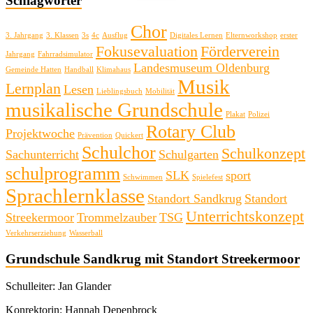
Schlagwörter
Chor
3. Jahrgang
3. Klassen
3s
4c
Ausflug
Digitales Lernen
Elternworkshop
erster
Fokusevaluation
Förderverein
Jahrgang
Fahrradsimulator
Landesmuseum Oldenburg
Gemeinde Hatten
Handball
Klimahaus
Musik
Lernplan
Lesen
Lieblingsbuch
Mobilität
musikalische Grundschule
Plakat
Polizei
Rotary Club
Projektwoche
Prävention
Quickert
Schulchor
Schulkonzept
Sachunterricht
Schulgarten
schulprogramm
SLK
sport
Schwimmen
Spielefest
Sprachlernklasse
Standort Sandkrug
Standort
Unterrichtskonzept
Streekermoor
Trommelzauber
TSG
Verkehrserziehung
Wasserball
Grundschule Sandkrug mit Standort Streekermoor
Schulleiter: Jan Glander
Konrektorin: Hannah Depenbrock