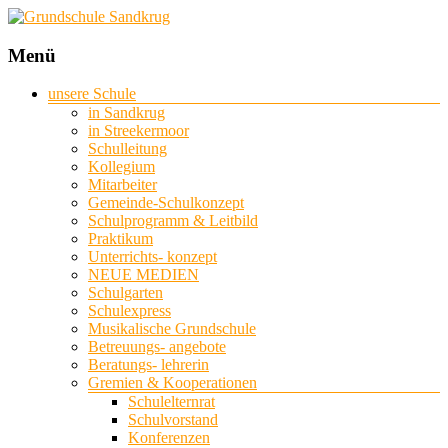
Grundschule
Menü
Sandkrug
unsere Schule
in Sandkrug
mit
in Streekermoor
Standort
Schulleitung
Streekermoor
Kollegium
Mitarbeiter
Gemeinde-Schulkonzept
Schulprogramm & Leitbild
Praktikum
Unterrichts- konzept
NEUE MEDIEN
Schulgarten
Schulexpress
Musikalische Grundschule
Betreuungs- angebote
Beratungs- lehrerin
Gremien & Kooperationen
Schulelternrat
Schulvorstand
Konferenzen