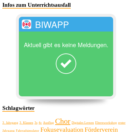
Infos zum Unterrichtsausfall
BIWAPP
Aktuell gibt es keine Meldungen.
Schlagwörter
Chor
3. Jahrgang
3. Klassen
3s
4c
Ausflug
Digitales Lernen
Elternworkshop
erster
Fokusevaluation
Förderverein
Jahrgang
Fahrradsimulator