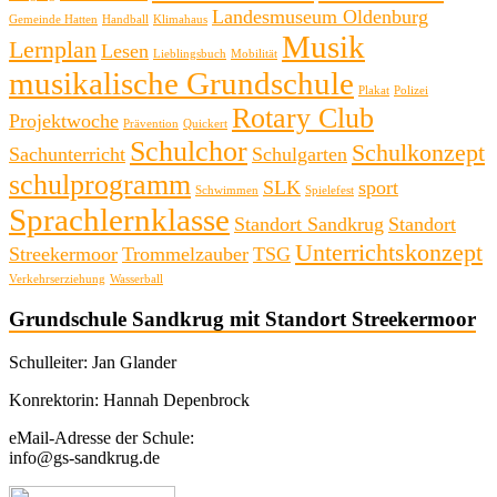
Landesmuseum Oldenburg
Gemeinde Hatten
Handball
Klimahaus
Musik
Lernplan
Lesen
Lieblingsbuch
Mobilität
musikalische Grundschule
Plakat
Polizei
Rotary Club
Projektwoche
Prävention
Quickert
Schulchor
Schulkonzept
Sachunterricht
Schulgarten
schulprogramm
SLK
sport
Schwimmen
Spielefest
Sprachlernklasse
Standort Sandkrug
Standort
Unterrichtskonzept
Streekermoor
Trommelzauber
TSG
Verkehrserziehung
Wasserball
Grundschule Sandkrug mit Standort Streekermoor
Schulleiter: Jan Glander
Konrektorin: Hannah Depenbrock
eMail-Adresse der Schule:
info@gs-sandkrug.de