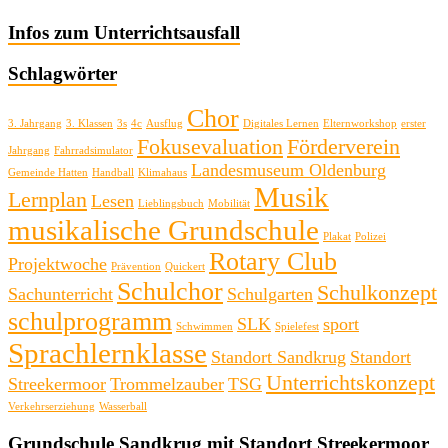
Infos zum Unterrichtsausfall
Schlagwörter
Chor
3. Jahrgang
3. Klassen
3s
4c
Ausflug
Digitales Lernen
Elternworkshop
erster
Fokusevaluation
Förderverein
Jahrgang
Fahrradsimulator
Landesmuseum Oldenburg
Gemeinde Hatten
Handball
Klimahaus
Musik
Lernplan
Lesen
Lieblingsbuch
Mobilität
musikalische Grundschule
Plakat
Polizei
Rotary Club
Projektwoche
Prävention
Quickert
Schulchor
Schulkonzept
Sachunterricht
Schulgarten
schulprogramm
SLK
sport
Schwimmen
Spielefest
Sprachlernklasse
Standort Sandkrug
Standort
Unterrichtskonzept
Streekermoor
Trommelzauber
TSG
Verkehrserziehung
Wasserball
Grundschule Sandkrug mit Standort Streekermoor