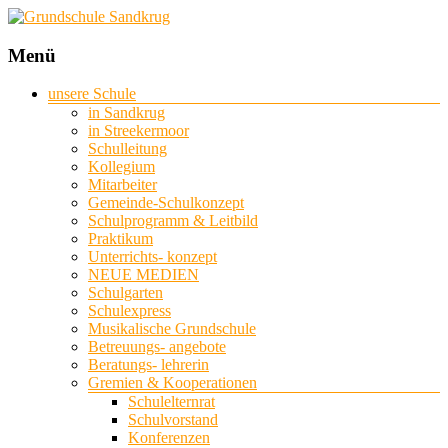
Grundschule
Menü
Sandkrug
unsere Schule
in Sandkrug
mit
in Streekermoor
Standort
Schulleitung
Streekermoor
Kollegium
Mitarbeiter
Gemeinde-Schulkonzept
Schulprogramm & Leitbild
Praktikum
Unterrichts- konzept
NEUE MEDIEN
Schulgarten
Schulexpress
Musikalische Grundschule
Betreuungs- angebote
Beratungs- lehrerin
Gremien & Kooperationen
Schulelternrat
Schulvorstand
Konferenzen