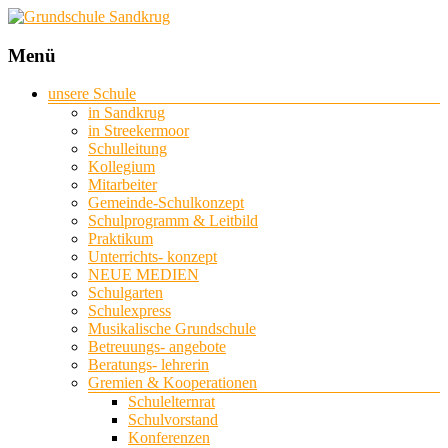
Grundschule
Menü
Sandkrug
unsere Schule
in Sandkrug
mit
in Streekermoor
Standort
Schulleitung
Streekermoor
Kollegium
Mitarbeiter
Gemeinde-Schulkonzept
Schulprogramm & Leitbild
Praktikum
Unterrichts- konzept
NEUE MEDIEN
Schulgarten
Schulexpress
Musikalische Grundschule
Betreuungs- angebote
Beratungs- lehrerin
Gremien & Kooperationen
Schulelternrat
Schulvorstand
Konferenzen