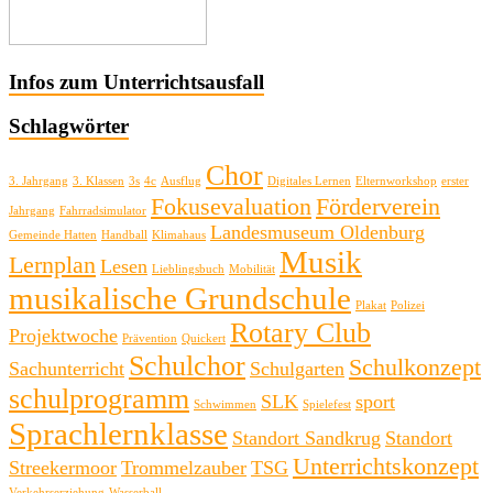
Infos zum Unterrichtsausfall
Schlagwörter
Chor
3. Jahrgang
3. Klassen
3s
4c
Ausflug
Digitales Lernen
Elternworkshop
erster
Fokusevaluation
Förderverein
Jahrgang
Fahrradsimulator
Landesmuseum Oldenburg
Gemeinde Hatten
Handball
Klimahaus
Musik
Lernplan
Lesen
Lieblingsbuch
Mobilität
musikalische Grundschule
Plakat
Polizei
Rotary Club
Projektwoche
Prävention
Quickert
Schulchor
Schulkonzept
Sachunterricht
Schulgarten
schulprogramm
SLK
sport
Schwimmen
Spielefest
Sprachlernklasse
Standort Sandkrug
Standort
Unterrichtskonzept
Streekermoor
Trommelzauber
TSG
Verkehrserziehung
Wasserball