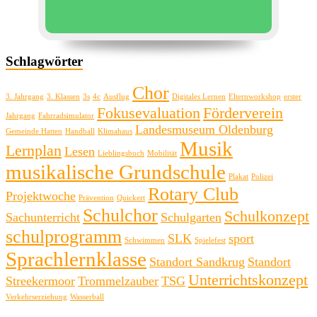
Schlagwörter
Chor
3. Jahrgang
3. Klassen
3s
4c
Ausflug
Digitales Lernen
Elternworkshop
erster
Fokusevaluation
Förderverein
Jahrgang
Fahrradsimulator
Landesmuseum Oldenburg
Gemeinde Hatten
Handball
Klimahaus
Musik
Lernplan
Lesen
Lieblingsbuch
Mobilität
musikalische Grundschule
Plakat
Polizei
Rotary Club
Projektwoche
Prävention
Quickert
Schulchor
Schulkonzept
Sachunterricht
Schulgarten
schulprogramm
SLK
sport
Schwimmen
Spielefest
Sprachlernklasse
Standort Sandkrug
Standort
Unterrichtskonzept
Streekermoor
Trommelzauber
TSG
Verkehrserziehung
Wasserball