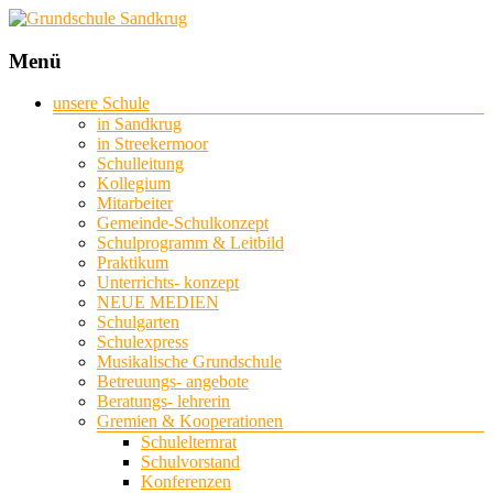
Grundschule
Menü
Sandkrug
unsere Schule
in Sandkrug
mit
in Streekermoor
Standort
Schulleitung
Streekermoor
Kollegium
Mitarbeiter
Gemeinde-Schulkonzept
Schulprogramm & Leitbild
Praktikum
Unterrichts- konzept
NEUE MEDIEN
Schulgarten
Schulexpress
Musikalische Grundschule
Betreuungs- angebote
Beratungs- lehrerin
Gremien & Kooperationen
Schulelternrat
Schulvorstand
Konferenzen