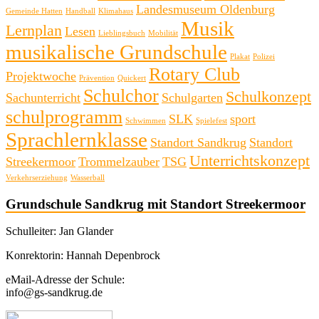
Landesmuseum Oldenburg
Gemeinde Hatten
Handball
Klimahaus
Musik
Lernplan
Lesen
Lieblingsbuch
Mobilität
musikalische Grundschule
Plakat
Polizei
Rotary Club
Projektwoche
Prävention
Quickert
Schulchor
Schulkonzept
Sachunterricht
Schulgarten
schulprogramm
SLK
sport
Schwimmen
Spielefest
Sprachlernklasse
Standort Sandkrug
Standort
Unterrichtskonzept
Streekermoor
Trommelzauber
TSG
Verkehrserziehung
Wasserball
Grundschule Sandkrug mit Standort Streekermoor
Schulleiter: Jan Glander
Konrektorin: Hannah Depenbrock
eMail-Adresse der Schule:
info@gs-sandkrug.de