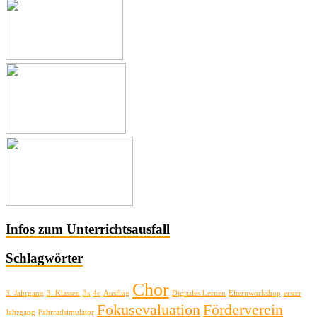
Infos zum Unterrichtsausfall
Schlagwörter
Chor
3. Jahrgang
3. Klassen
3s
4c
Ausflug
Digitales Lernen
Elternworkshop
erster
Fokusevaluation
Förderverein
Jahrgang
Fahrradsimulator