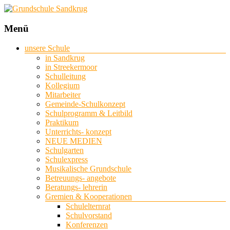
Grundschule
Menü
Sandkrug
unsere Schule
in Sandkrug
mit
in Streekermoor
Standort
Schulleitung
Streekermoor
Kollegium
Mitarbeiter
Gemeinde-Schulkonzept
Schulprogramm & Leitbild
Praktikum
Unterrichts- konzept
NEUE MEDIEN
Schulgarten
Schulexpress
Musikalische Grundschule
Betreuungs- angebote
Beratungs- lehrerin
Gremien & Kooperationen
Schulelternrat
Schulvorstand
Konferenzen