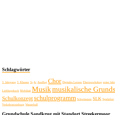
Schlagwörter
Chor
3. Jahrgang
3. Klassen
3s
4c
Ausflug
Digitales Lernen
Elternworkshop
erster Jah
Musik
musikalische Grund
Lieblingsbuch
Mobilität
schulprogramm
Schulkonzept
SLK
Schwimmen
Spielefest
Verkehrserziehung
Wasserball
Grundschule Sandkrug mit Standort Streekermoor