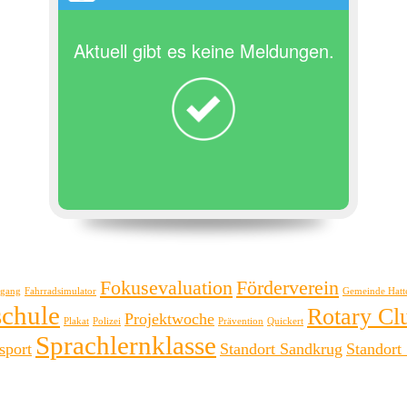
Aktuell gibt es keine Meldungen.
Fokusevaluation
Förderverein
rgang
Fahrradsimulator
Gemeinde Hatt
schule
Rotary Cl
Projektwoche
Plakat
Polizei
Prävention
Quickert
Sprachlernklasse
sport
Standort Sandkrug
Standort