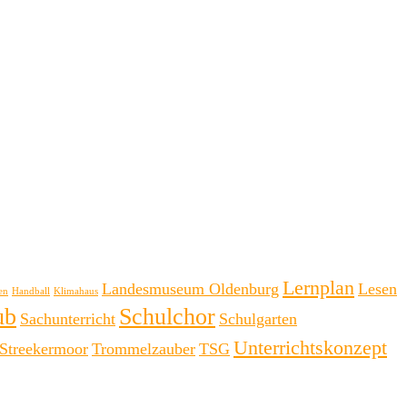
Lernplan
Landesmuseum Oldenburg
Lesen
en
Handball
Klimahaus
ub
Schulchor
Sachunterricht
Schulgarten
Unterrichtskonzept
 Streekermoor
Trommelzauber
TSG