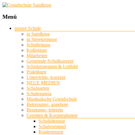
Grundschule
Menü
Sandkrug
unsere Schule
in Sandkrug
mit
in Streekermoor
Standort
Schulleitung
Streekermoor
Kollegium
Mitarbeiter
Gemeinde-Schulkonzept
Schulprogramm & Leitbild
Praktikum
Unterrichts- konzept
NEUE MEDIEN
Schulgarten
Schulexpress
Musikalische Grundschule
Betreuungs- angebote
Beratungs- lehrerin
Gremien & Kooperationen
Schulelternrat
Schulvorstand
Konferenzen