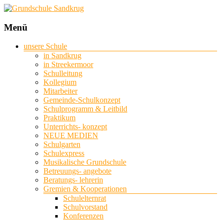
Grundschule
Menü
Sandkrug
unsere Schule
in Sandkrug
mit
in Streekermoor
Standort
Schulleitung
Streekermoor
Kollegium
Mitarbeiter
Gemeinde-Schulkonzept
Schulprogramm & Leitbild
Praktikum
Unterrichts- konzept
NEUE MEDIEN
Schulgarten
Schulexpress
Musikalische Grundschule
Betreuungs- angebote
Beratungs- lehrerin
Gremien & Kooperationen
Schulelternrat
Schulvorstand
Konferenzen