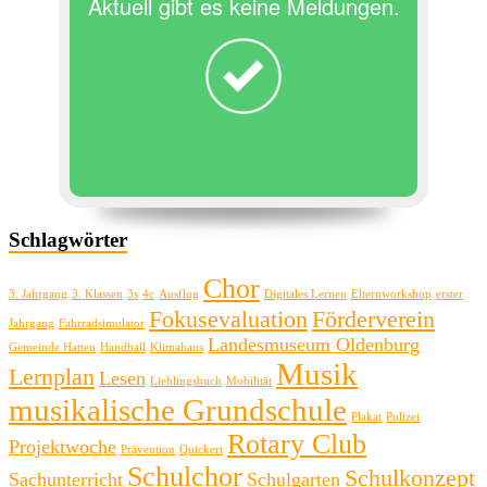
Aktuell gibt es keine Meldungen.
Schlagwörter
Chor
3. Jahrgang
3. Klassen
3s
4c
Ausflug
Digitales Lernen
Elternworkshop
erster
Fokusevaluation
Förderverein
Jahrgang
Fahrradsimulator
Landesmuseum Oldenburg
Gemeinde Hatten
Handball
Klimahaus
Musik
Lernplan
Lesen
Lieblingsbuch
Mobilität
musikalische Grundschule
Plakat
Polizei
Rotary Club
Projektwoche
Prävention
Quickert
Schulchor
Schulkonzept
Sachunterricht
Schulgarten