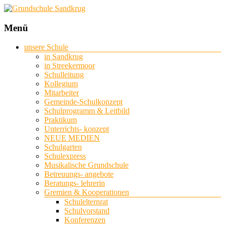
Grundschule
Menü
Sandkrug
unsere Schule
in Sandkrug
mit
in Streekermoor
Standort
Schulleitung
Streekermoor
Kollegium
Mitarbeiter
Gemeinde-Schulkonzept
Schulprogramm & Leitbild
Praktikum
Unterrichts- konzept
NEUE MEDIEN
Schulgarten
Schulexpress
Musikalische Grundschule
Betreuungs- angebote
Beratungs- lehrerin
Gremien & Kooperationen
Schulelternrat
Schulvorstand
Konferenzen