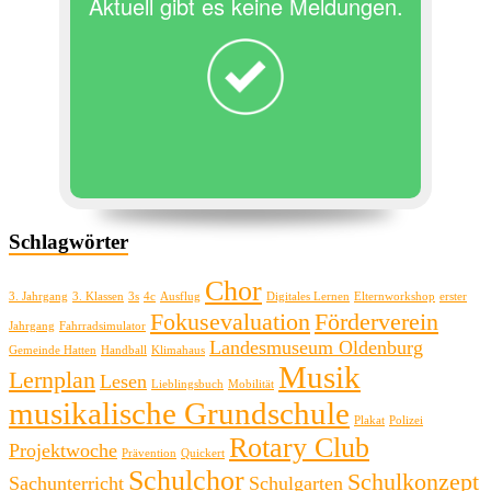
Aktuell gibt es keine Meldungen.
Schlagwörter
Chor
3. Jahrgang
3. Klassen
3s
4c
Ausflug
Digitales Lernen
Elternworkshop
erster
Fokusevaluation
Förderverein
Jahrgang
Fahrradsimulator
Landesmuseum Oldenburg
Gemeinde Hatten
Handball
Klimahaus
Musik
Lernplan
Lesen
Lieblingsbuch
Mobilität
musikalische Grundschule
Plakat
Polizei
Rotary Club
Projektwoche
Prävention
Quickert
Schulchor
Schulkonzept
Sachunterricht
Schulgarten